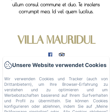
ullum consul commune et duo. Te insolens
corrumpit mea. Id vel quem lucilius.
VILLA MAURIDUL
Baie du Tombeau - Ile Maurice - +230 52517667 -
Unsere Website verwendet Cookies
villa@mauridul.com
Wir verwenden Cookies und Tracker (auch von
willkommen
Drittanbietern), um Ihre Browser-Erfahrung zu
Die Ferienvilla le Mauridul
verstehen und zu optimieren und um
Werbebotschaften basierend auf Ihrem Surfverhalten
Die Ferienwohnung Bi-Dul
und Profil zu übermitteln. Sie können Cookies
Besuchen Sie Mauritius
konfigurieren oder ablehnen, indem Sie auf „Meine
Präferenzen einstellen" oder „Alle Cookies ablehnen"