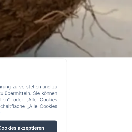
hrung zu verstehen und zu
u übermitteln. Sie können
llen" oder „Alle Cookies
ul.com
chaltfläche „Alle Cookies
Sie Mauritius
Kontakt
e
.
Cookies akzeptieren