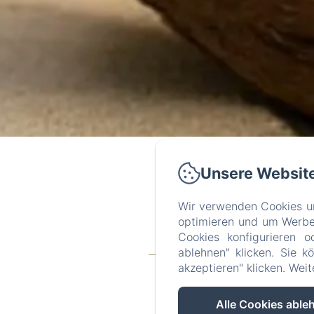
Unsere Websit
Wir verwenden Cookies un
optimieren und um Werbeb
Cookies konfigurieren o
Baie 
ablehnen" klicken. Sie k
willkommen
Die Ferie
akzeptieren" klicken. Wei
Alle Cookies able