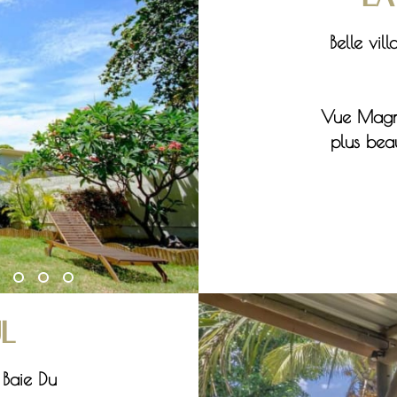
Belle vil
Vue Magnif
plus beau
UL
 Baie Du