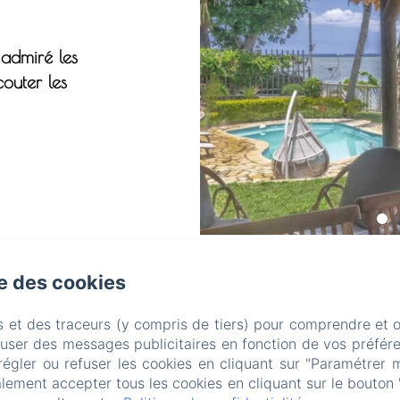
 admiré les
couter les
VILLA MAURIDUL
se des cookies
s et des traceurs (y compris de tiers) pour comprendre et 
fuser des messages publicitaires en fonction de vos préfére
régler ou refuser les cookies en cliquant sur "Paramétrer 
du Tombeau - Ile Maurice - +230 52517667 -
villa@maurid
lement accepter tous les cookies en cliquant sur le bouton 
 villa Le Mauridul
L'appart. Le Bi Dul
Visiter l'île Maur