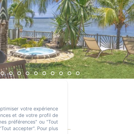
optimiser votre expérience
nces et de votre profil de
mes préférences" ou "Tout
ul.com
"Tout accepter". Pour plus
ice
Contact